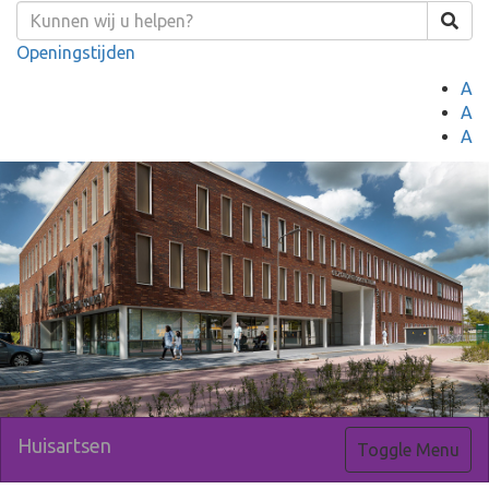
Openingstijden
A
A
A
Huisartsen
Toggle Menu