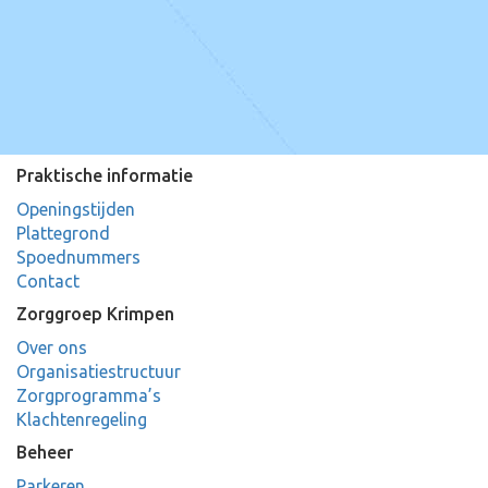
Praktische informatie
Openingstijden
Plattegrond
Spoednummers
Contact
Zorggroep Krimpen
Over ons
Organisatiestructuur
Zorgprogramma’s
Klachtenregeling
Beheer
Parkeren