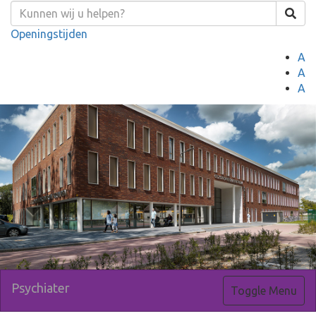
Openingstijden
A
A
A
Psychiater
Toggle Menu